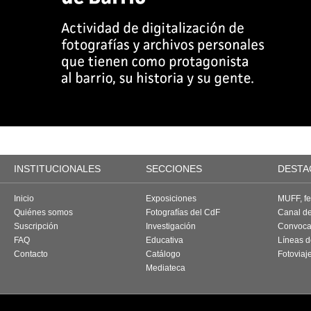
INSTITUCIONALES
SECCIONES
DESTA
Inicio
Exposiciones
MUFF, fes
Quiénes somos
Fotografías del CdF
Canal d
Suscripción
Investigación
Convoca
FAQ
Educativa
Líneas d
Contacto
Catálogo
Fotoviaj
Mediateca