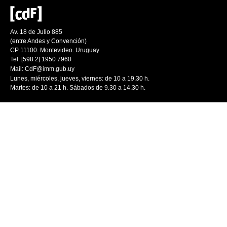
Av. 18 de Julio 885
(entre Andes y Convención)
CP 11100. Montevideo. Uruguay
Tel: [598 2] 1950 7960
Mail:
CdF@imm.gub.uy
Lunes, miércoles, jueves, viernes: de 10 a 19.30 h.
Martes: de 10 a 21 h. Sábados de 9.30 a 14.30 h.