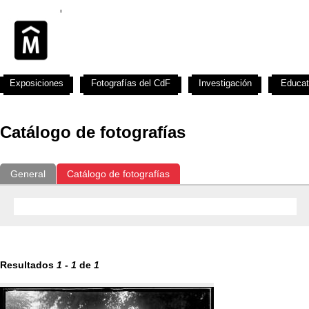
Exposiciones
Fotografías del CdF
Investigación
Educat
Catálogo de fotografías
General
Catálogo de fotografías
Resultados
1
-
1
de
1