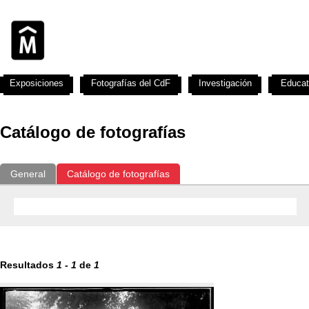
Exposiciones
Fotografías del CdF
Investigación
Educat
Catálogo de fotografías
General
Catálogo de fotografías
Resultados
1
-
1
de
1