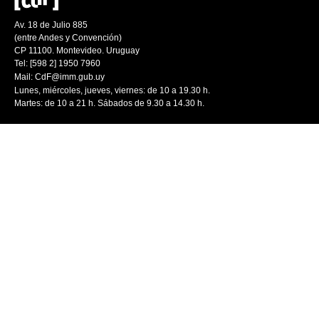
Av. 18 de Julio 885
(entre Andes y Convención)
CP 11100. Montevideo. Uruguay
Tel: [598 2] 1950 7960
Mail:
CdF@imm.gub.uy
Lunes, miércoles, jueves, viernes: de 10 a 19.30 h.
Martes: de 10 a 21 h. Sábados de 9.30 a 14.30 h.