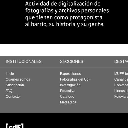
INSTITUCIONALES
SECCIONES
DESTA
Inicio
Exposiciones
MUFF, fes
Quiénes somos
Fotografías del CdF
Canal d
Suscripción
Investigación
Convoca
FAQ
Educativa
Líneas d
Contacto
Catálogo
Fotoviaj
Mediateca