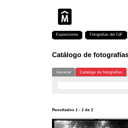
Exposiciones
Fotografías del CdF
Catálogo de fotografía
General
Catálogo de fotografías
Resultados
1
-
1
de
1