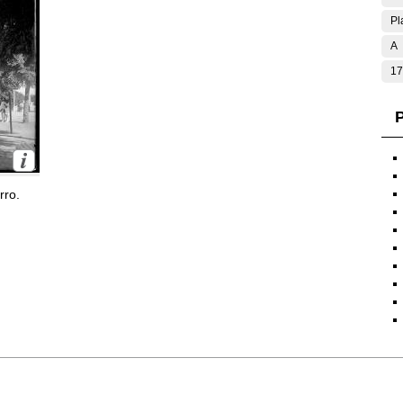
Pl
A
17
P
rro.