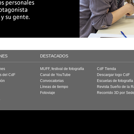
NES
DESTACADOS
nes
MUFF, festival de fotografía
CdF Tienda
as del CdF
Canal de YouTube
Descargar logo CdF
ión
Convocatorias
Escuelas de fotografía
Líneas de tiempo
Revista Sueño de la 
Fotoviaje
Recorrido 3D por Sed
a