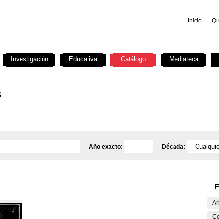
Inicio
Qu
Investigación
Educativa
Catálogo
Mediateca
s
Año exacto:
Década:
F
Ar
Ce