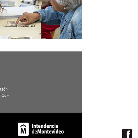
Razón
e CdF