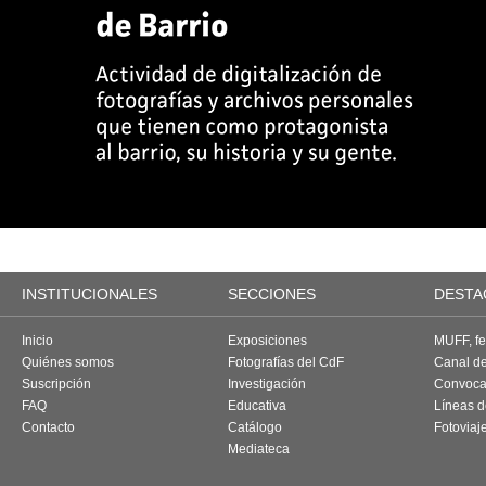
INSTITUCIONALES
SECCIONES
DESTA
Inicio
Exposiciones
MUFF, fes
Quiénes somos
Fotografías del CdF
Canal d
Suscripción
Investigación
Convoca
FAQ
Educativa
Líneas d
Contacto
Catálogo
Fotoviaj
Mediateca