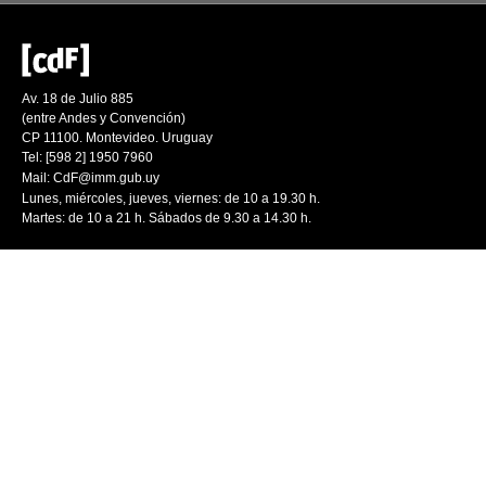
Av. 18 de Julio 885
(entre Andes y Convención)
CP 11100. Montevideo. Uruguay
Tel: [598 2] 1950 7960
Mail:
CdF@imm.gub.uy
Lunes, miércoles, jueves, viernes: de 10 a 19.30 h.
Martes: de 10 a 21 h. Sábados de 9.30 a 14.30 h.