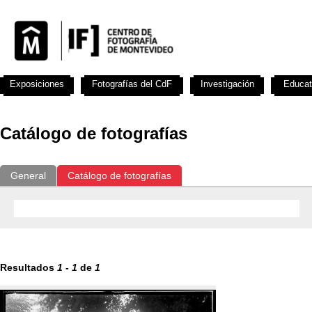
Exposiciones
Fotografías del CdF
Investigación
Educat
Catálogo de fotografías
General
Catálogo de fotografías
Resultados
1
-
1
de
1