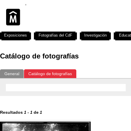
Exposiciones
Fotografías del CdF
Investigación
Educat
Catálogo de fotografías
General
Catálogo de fotografías
Resultados
1
-
1
de
1