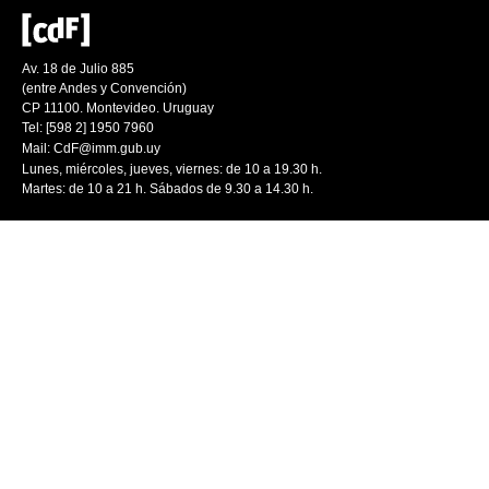
Av. 18 de Julio 885
(entre Andes y Convención)
CP 11100. Montevideo. Uruguay
Tel: [598 2] 1950 7960
Mail:
CdF@imm.gub.uy
Lunes, miércoles, jueves, viernes: de 10 a 19.30 h.
Martes: de 10 a 21 h. Sábados de 9.30 a 14.30 h.