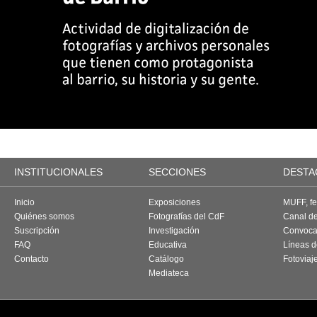
INSTITUCIONALES
SECCIONES
DESTA
Inicio
Exposiciones
MUFF, fes
Quiénes somos
Fotografías del CdF
Canal d
Suscripción
Investigación
Convoca
FAQ
Educativa
Líneas d
Contacto
Catálogo
Fotoviaj
Mediateca