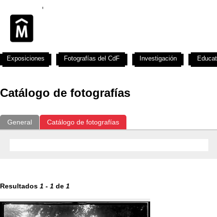
Exposiciones
Fotografías del CdF
Investigación
Educat
Catálogo de fotografías
General
Catálogo de fotografías
Resultados
1
-
1
de
1