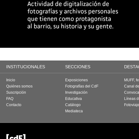
INSTITUCIONALES
SECCIONES
DESTA
Inicio
Exposiciones
MUFF, fes
Quiénes somos
Fotografías del CdF
Canal d
Suscripción
Investigación
Convoca
FAQ
Educativa
Líneas d
Contacto
Catálogo
Fotoviaj
Mediateca