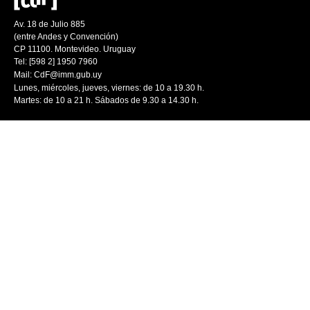
Av. 18 de Julio 885
(entre Andes y Convención)
CP 11100. Montevideo. Uruguay
Tel: [598 2] 1950 7960
Mail:
CdF@imm.gub.uy
Lunes, miércoles, jueves, viernes: de 10 a 19.30 h.
Martes: de 10 a 21 h. Sábados de 9.30 a 14.30 h.