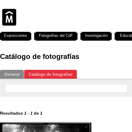
Exposiciones
Fotografías del CdF
Investigación
Educat
Catálogo de fotografías
General
Catálogo de fotografías
Resultados
1
-
1
de
1