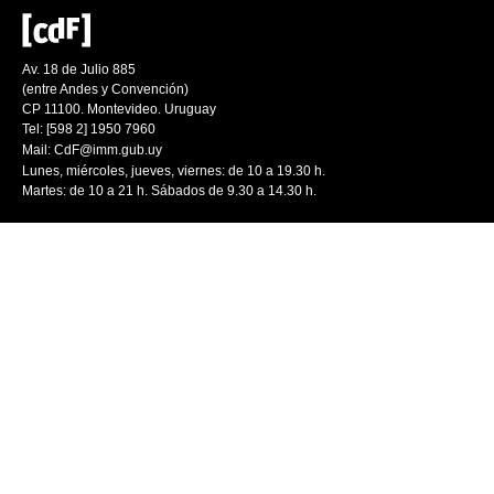
Av. 18 de Julio 885
(entre Andes y Convención)
CP 11100. Montevideo. Uruguay
Tel: [598 2] 1950 7960
Mail:
CdF@imm.gub.uy
Lunes, miércoles, jueves, viernes: de 10 a 19.30 h.
Martes: de 10 a 21 h. Sábados de 9.30 a 14.30 h.