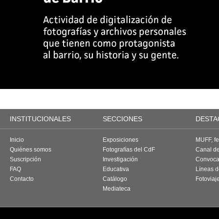
INSTITUCIONALES
SECCIONES
DESTA
Inicio
Exposiciones
MUFF, fes
Quiénes somos
Fotografías del CdF
Canal d
Suscripción
Investigación
Convoca
FAQ
Educativa
Líneas d
Contacto
Catálogo
Fotoviaj
Mediateca