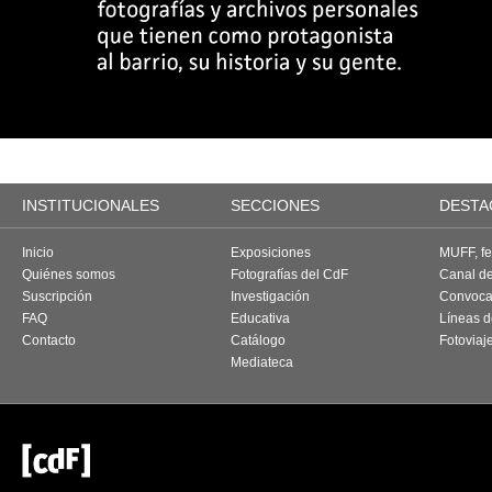
INSTITUCIONALES
SECCIONES
DESTA
Inicio
Exposiciones
MUFF, fes
Quiénes somos
Fotografías del CdF
Canal d
Suscripción
Investigación
Convoca
FAQ
Educativa
Líneas d
Contacto
Catálogo
Fotoviaj
Mediateca