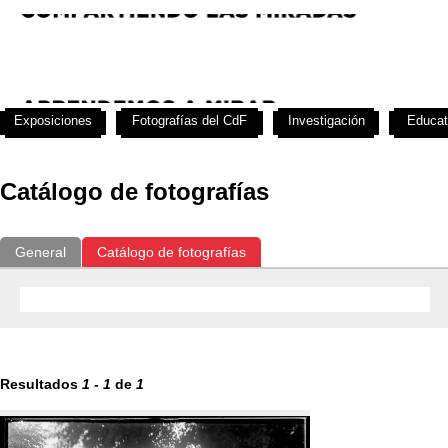
Exposiciones
Fotografías del CdF
Investigación
Educat
Catálogo de fotografías
General
Catálogo de fotografías
Resultados
1
-
1
de
1