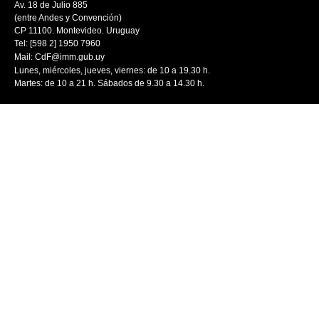
Av. 18 de Julio 885
(entre Andes y Convención)
CP 11100. Montevideo. Uruguay
Tel: [598 2] 1950 7960
Mail:
CdF@imm.gub.uy
Lunes, miércoles, jueves, viernes: de 10 a 19.30 h.
Martes: de 10 a 21 h. Sábados de 9.30 a 14.30 h.