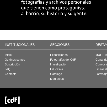
INSTITUCIONALES
SECCIONES
DESTA
Inicio
Exposiciones
MUFF, fes
Quiénes somos
Fotografías del CdF
Canal d
Suscripción
Investigación
Convoca
FAQ
Educativa
Líneas d
Contacto
Catálogo
Fotoviaj
Mediateca