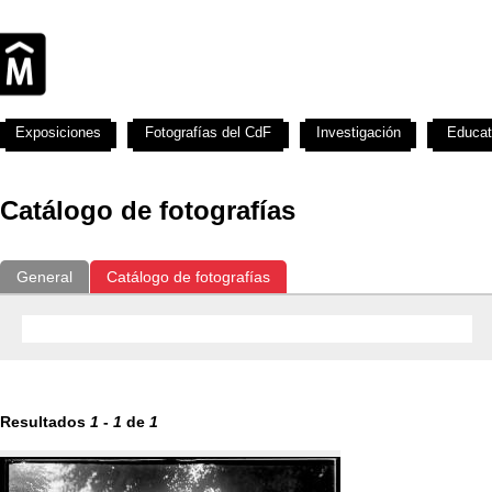
Exposiciones
Fotografías del CdF
Investigación
Educat
Catálogo de fotografías
General
Catálogo de fotografías
Resultados
1
-
1
de
1