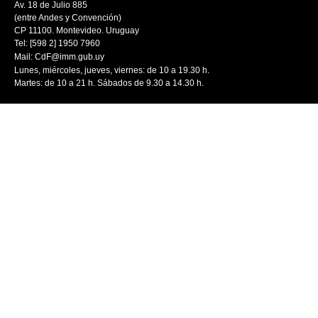
Av. 18 de Julio 885
(entre Andes y Convención)
CP 11100. Montevideo. Uruguay
Tel: [598 2] 1950 7960
Mail:
CdF@imm.gub.uy
Lunes, miércoles, jueves, viernes: de 10 a 19.30 h.
Martes: de 10 a 21 h. Sábados de 9.30 a 14.30 h.