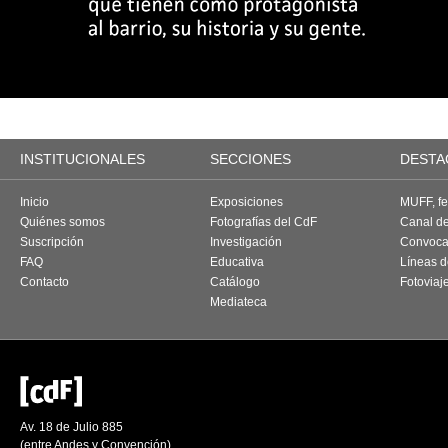
INSTITUCIONALES
SECCIONES
DESTA
Inicio
Exposiciones
MUFF, fes
Quiénes somos
Fotografías del CdF
Canal d
Suscripción
Investigación
Convoca
FAQ
Educativa
Líneas d
Contacto
Catálogo
Fotoviaj
Mediateca
Av. 18 de Julio 885
(entre Andes y Convención)