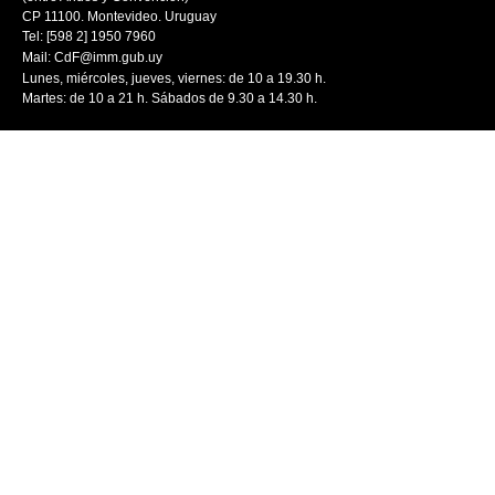
CP 11100. Montevideo. Uruguay
Tel: [598 2] 1950 7960
Mail:
CdF@imm.gub.uy
Lunes, miércoles, jueves, viernes: de 10 a 19.30 h.
Martes: de 10 a 21 h. Sábados de 9.30 a 14.30 h.