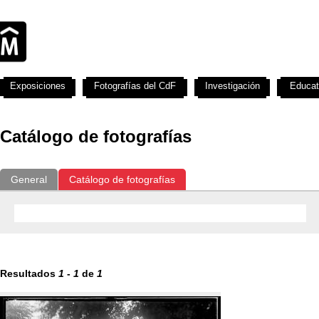
Exposiciones
Fotografías del CdF
Investigación
Educat
Catálogo de fotografías
General
Catálogo de fotografías
Resultados
1
-
1
de
1