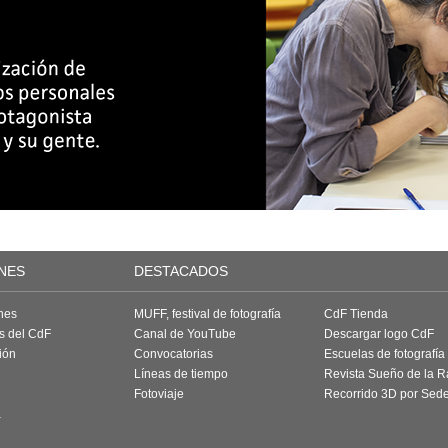
NES
DESTACADOS
nes
MUFF, festival de fotografía
CdF Tienda
as del CdF
Canal de YouTube
Descargar logo CdF
ión
Convocatorias
Escuelas de fotografía
Líneas de tiempo
Revista Sueño de la 
Fotoviaje
Recorrido 3D por Sed
a