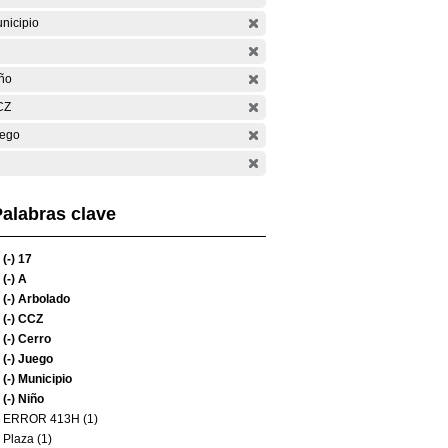
nicipio
ño
CZ
ego
alabras clave
(-)
17
(-)
A
(-)
Arbolado
(-)
CCZ
(-)
Cerro
(-)
Juego
(-)
Municipio
(-)
Niño
ERROR 413H (1)
Plaza (1)