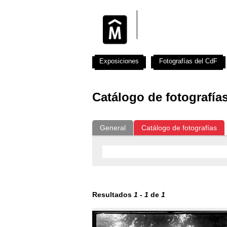
Exposiciones
Fotografías del CdF
Catálogo de fotografía
General
Catálogo de fotografías
Resultados
1
-
1
de
1