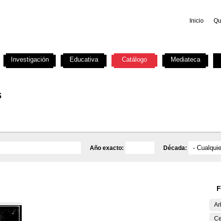
Inicio
Qu
Investigación
Educativa
Catálogo
Mediateca
s
Año exacto:
Década:
F
Ar
Ce