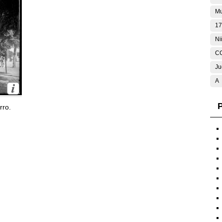
Mu
17
Ni
C
Ju
A
P
rro.