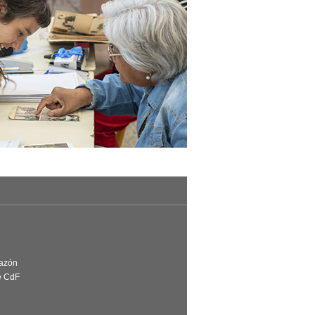
Razón
e CdF