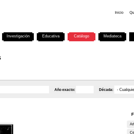
Inicio
Qu
Investigación
Educativa
Catálogo
Mediateca
s
Año exacto:
Década:
F
Ar
Ce