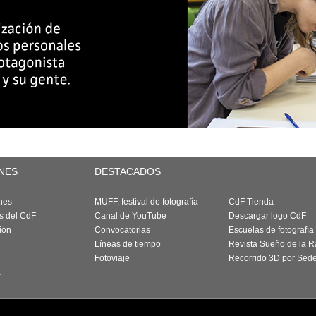
NES
DESTACADOS
nes
MUFF, festival de fotografía
CdF Tienda
as del CdF
Canal de YouTube
Descargar logo CdF
ión
Convocatorias
Escuelas de fotografía
Líneas de tiempo
Revista Sueño de la 
Fotoviaje
Recorrido 3D por Sed
a