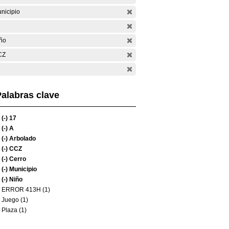
nicipio
ño
CZ
alabras clave
(-)
17
(-)
A
(-)
Arbolado
(-)
CCZ
(-)
Cerro
(-)
Municipio
(-)
Niño
ERROR 413H (1)
Juego (1)
Plaza (1)