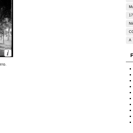
Mu
17
Ni
C
A
P
rro.