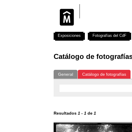
Exposiciones
Fotografías del CdF
Catálogo de fotografía
General
Catálogo de fotografías
Resultados
1
-
1
de
1