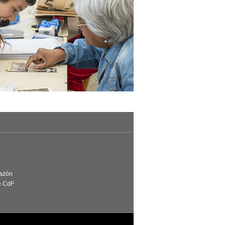
Razón
e CdF