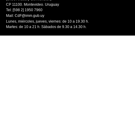
CP 11100. Montevideo. Uruguay
Tel: [598 2] 1950 7960
Mail:
CdF@imm.gub.uy
Lunes, miércoles, jueves, viernes: de 10 a 19.30 h.
Martes: de 10 a 21 h. Sábados de 9.30 a 14.30 h.