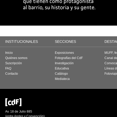
INSTITUCIONALES
SECCIONES
DESTA
Inicio
Exposiciones
MUFF, fes
Quiénes somos
Fotografías del CdF
Canal d
Suscripción
Investigación
Convoca
FAQ
Educativa
Líneas d
Contacto
Catálogo
Fotoviaj
Mediateca
Av. 18 de Julio 885
(entre Andes y Convención)