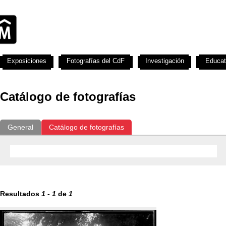
Exposiciones
Fotografías del CdF
Investigación
Educat
Catálogo de fotografías
General
Catálogo de fotografías
Resultados
1
-
1
de
1