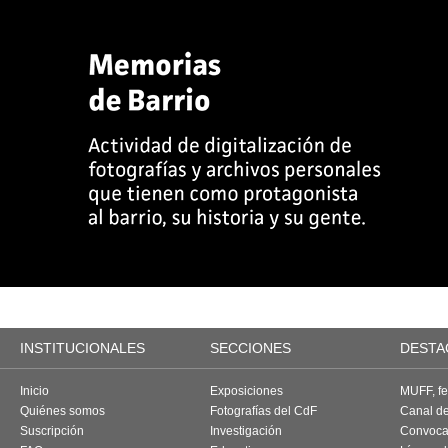
INSTITUCIONALES
SECCIONES
DESTA
Inicio
Exposiciones
MUFF, fes
Quiénes somos
Fotografías del CdF
Canal d
Suscripción
Investigación
Convoca