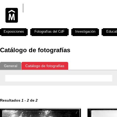
Exposiciones
Fotografías del CdF
Investigación
Educat
Catálogo de fotografías
General
Catálogo de fotografías
Resultados
1
-
2
de
2