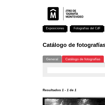
Exposiciones
Fotografías del CdF
Catálogo de fotografía
General
Catálogo de fotografías
Resultados
1
-
1
de
1