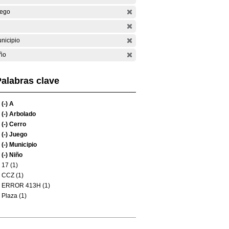
ego
nicipio
ño
alabras clave
(-)
A
(-)
Arbolado
(-)
Cerro
(-)
Juego
(-)
Municipio
(-)
Niño
17 (1)
CCZ (1)
ERROR 413H (1)
Plaza (1)