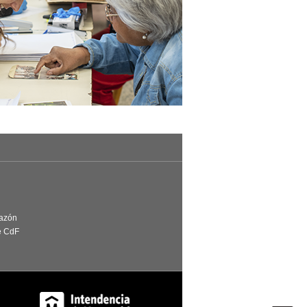
Razón
e CdF