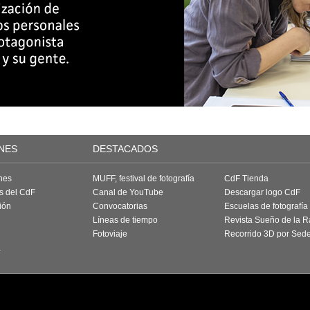
NES
DESTACADOS
nes
MUFF, festival de fotografía
CdF Tienda
as del CdF
Canal de YouTube
Descargar logo CdF
ión
Convocatorias
Escuelas de fotografía
Líneas de tiempo
Revista Sueño de la 
Fotoviaje
Recorrido 3D por Sed
a