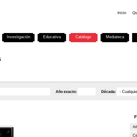
Inicio
Qu
Investigación
Educativa
Catálogo
Mediateca
s
Año exacto:
Década:
F
Ar
Ce