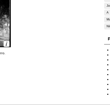
Ju
A
Mu
Ni
P
rro.