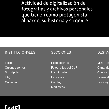
INSTITUCIONALES
SECCIONES
DESTA
Inicio
Exposiciones
MUFF, fes
Quiénes somos
Fotografías del CdF
Canal d
Suscripción
Investigación
Convoca
FAQ
Educativa
Líneas d
Contacto
Catálogo
Fotoviaj
Mediateca