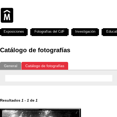
Exposiciones
Fotografías del CdF
Investigación
Educat
Catálogo de fotografías
General
Catálogo de fotografías
Resultados
1
-
1
de
1