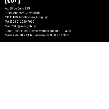
Av. 18 de Julio 885
(entre Andes y Convención)
CP 11100. Montevideo. Uruguay
Tel: [598 2] 1950 7960
Mail:
CdF@imm.gub.uy
Lunes, miércoles, jueves, viernes: de 10 a 19.30 h.
Martes: de 10 a 21 h. Sábados de 9.30 a 14.30 h.