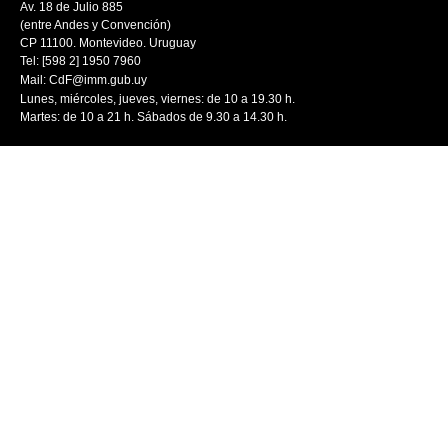
Av. 18 de Julio 885
(entre Andes y Convención)
CP 11100. Montevideo. Uruguay
Tel: [598 2] 1950 7960
Mail:
CdF@imm.gub.uy
Lunes, miércoles, jueves, viernes: de 10 a 19.30 h.
Martes: de 10 a 21 h. Sábados de 9.30 a 14.30 h.