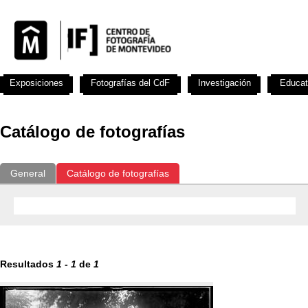
Exposiciones
Fotografías del CdF
Investigación
Educat
Catálogo de fotografías
General
Catálogo de fotografías
Resultados
1
-
1
de
1