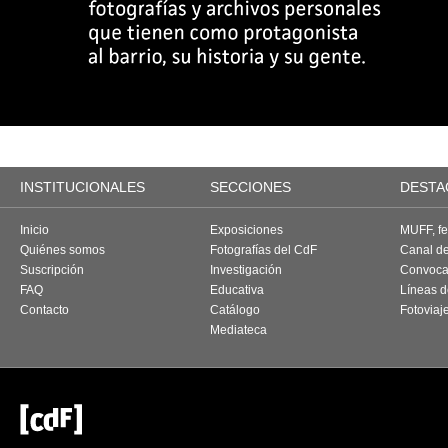
INSTITUCIONALES
SECCIONES
DESTA
Inicio
Exposiciones
MUFF, fes
Quiénes somos
Fotografías del CdF
Canal d
Suscripción
Investigación
Convoca
FAQ
Educativa
Líneas d
Contacto
Catálogo
Fotoviaj
Mediateca