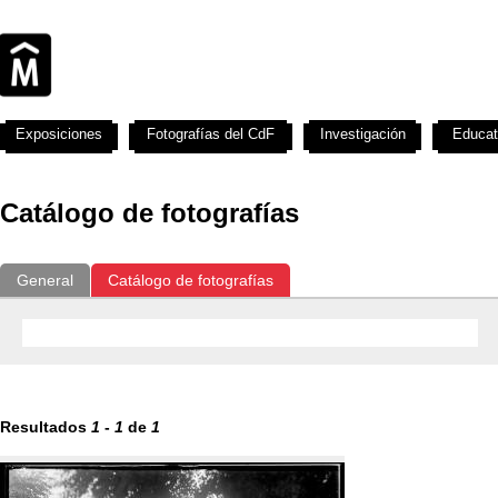
Exposiciones
Fotografías del CdF
Investigación
Educat
Catálogo de fotografías
General
Catálogo de fotografías
Resultados
1
-
1
de
1