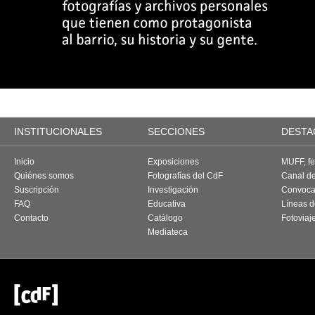
INSTITUCIONALES
SECCIONES
DESTA
Inicio
Exposiciones
MUFF, fes
Quiénes somos
Fotografías del CdF
Canal d
Suscripción
Investigación
Convoca
FAQ
Educativa
Líneas d
Contacto
Catálogo
Fotoviaj
Mediateca