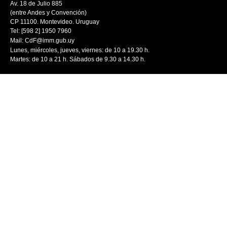
Av. 18 de Julio 885
(entre Andes y Convención)
CP 11100. Montevideo. Uruguay
Tel: [598 2] 1950 7960
Mail:
CdF@imm.gub.uy
Lunes, miércoles, jueves, viernes: de 10 a 19.30 h.
Martes: de 10 a 21 h. Sábados de 9.30 a 14.30 h.