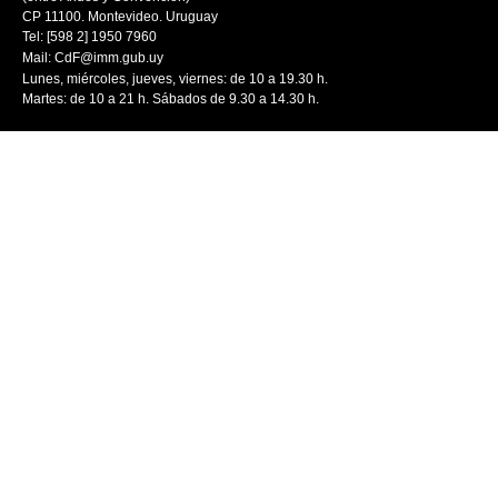
CP 11100. Montevideo. Uruguay
Tel: [598 2] 1950 7960
Mail:
CdF@imm.gub.uy
Lunes, miércoles, jueves, viernes: de 10 a 19.30 h.
Martes: de 10 a 21 h. Sábados de 9.30 a 14.30 h.