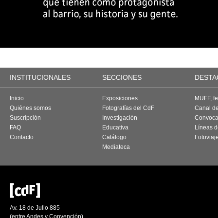
INSTITUCIONALES
SECCIONES
DESTA
Inicio
Exposiciones
MUFF, fes
Quiénes somos
Fotografías del CdF
Canal d
Suscripción
Investigación
Convoca
FAQ
Educativa
Líneas d
Contacto
Catálogo
Fotoviaj
Mediateca
Av. 18 de Julio 885
(entre Andes y Convención)