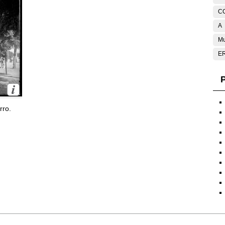
C
A
Mu
E
P
rro.