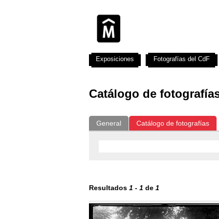
Exposiciones
Fotografías del CdF
Catálogo de fotografía
General
Catálogo de fotografías
Resultados
1
-
1
de
1