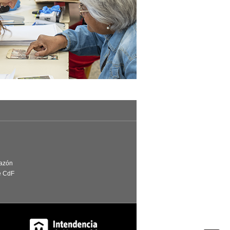
Razón
e CdF