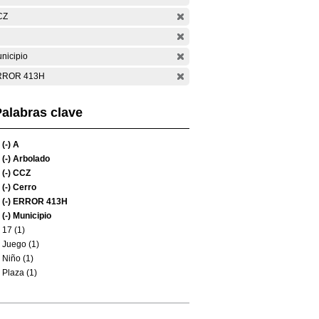
CZ
nicipio
RROR 413H
alabras clave
(-)
A
(-)
Arbolado
(-)
CCZ
(-)
Cerro
(-)
ERROR 413H
(-)
Municipio
17 (1)
Juego (1)
Niño (1)
Plaza (1)