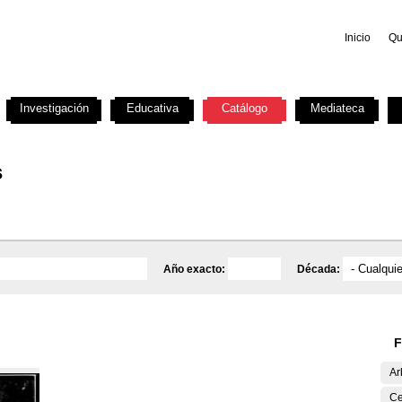
Inicio
Qu
Investigación
Educativa
Catálogo
Mediateca
s
Año exacto:
Década:
F
Ar
Ce