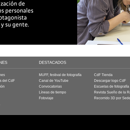
NES
DESTACADOS
nes
MUFF, festival de fotografía
CdF Tienda
as del CdF
Canal de YouTube
Descargar logo CdF
ión
Convocatorias
Escuelas de fotografía
Líneas de tiempo
Revista Sueño de la 
Fotoviaje
Recorrido 3D por Sed
a