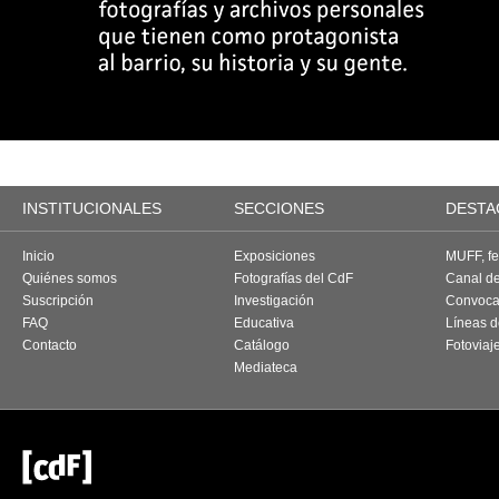
INSTITUCIONALES
SECCIONES
DESTA
Inicio
Exposiciones
MUFF, fes
Quiénes somos
Fotografías del CdF
Canal d
Suscripción
Investigación
Convoca
FAQ
Educativa
Líneas d
Contacto
Catálogo
Fotoviaj
Mediateca