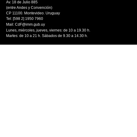
Av. 18 de Julio 885
(entre Andes y Convención)
CP 11100. Montevideo. Uruguay
Tel: [598 2] 1950 7960
Mail:
CdF@imm.gub.uy
Lunes, miércoles, jueves, viernes: de 10 a 19.30 h.
Martes: de 10 a 21 h. Sábados de 9.30 a 14.30 h.