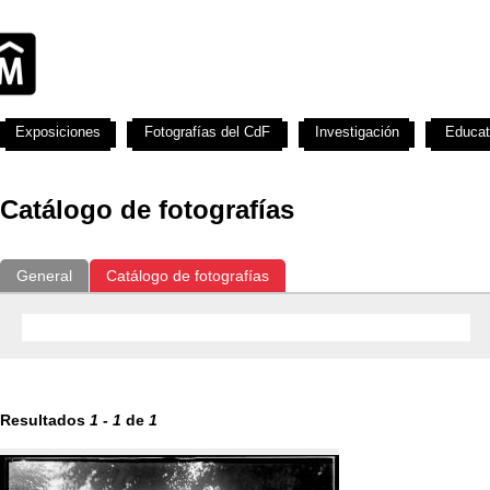
Exposiciones
Fotografías del CdF
Investigación
Educat
Catálogo de fotografías
General
Catálogo de fotografías
Resultados
1
-
1
de
1