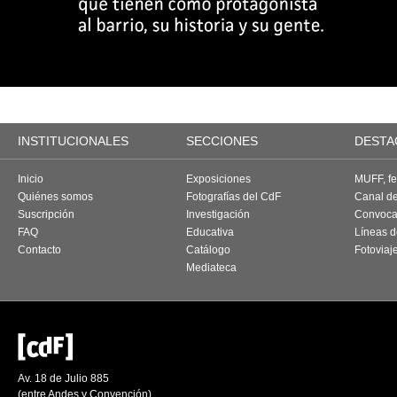
INSTITUCIONALES
SECCIONES
DESTA
Inicio
Exposiciones
MUFF, fes
Quiénes somos
Fotografías del CdF
Canal d
Suscripción
Investigación
Convoca
FAQ
Educativa
Líneas d
Contacto
Catálogo
Fotoviaj
Mediateca
Av. 18 de Julio 885
(entre Andes y Convención)