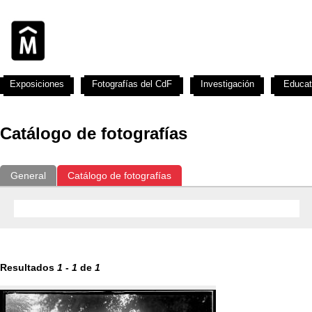
Exposiciones
Fotografías del CdF
Investigación
Educat
Catálogo de fotografías
General
Catálogo de fotografías
Resultados
1
-
1
de
1