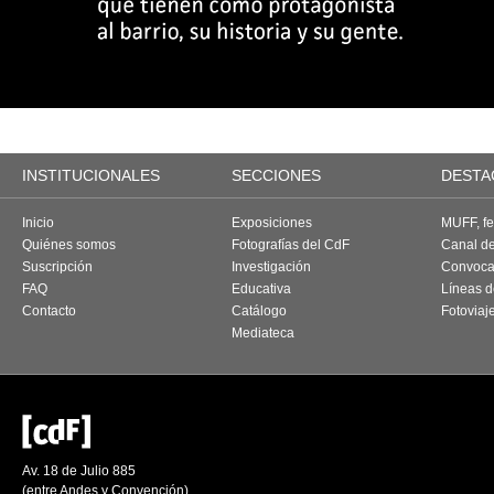
INSTITUCIONALES
SECCIONES
DESTA
Inicio
Exposiciones
MUFF, fes
Quiénes somos
Fotografías del CdF
Canal d
Suscripción
Investigación
Convoca
FAQ
Educativa
Líneas d
Contacto
Catálogo
Fotoviaj
Mediateca
Av. 18 de Julio 885
(entre Andes y Convención)