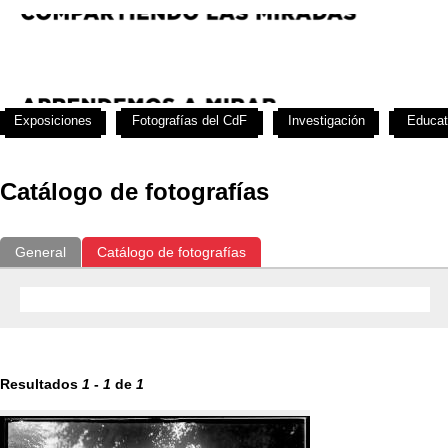
Exposiciones
Fotografías del CdF
Investigación
Educat
Catálogo de fotografías
General
Catálogo de fotografías
Resultados
1
-
1
de
1