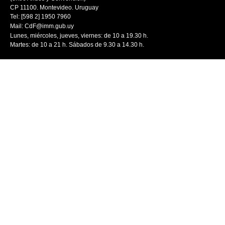
CP 11100. Montevideo. Uruguay
Tel: [598 2] 1950 7960
Mail:
CdF@imm.gub.uy
Lunes, miércoles, jueves, viernes: de 10 a 19.30 h.
Martes: de 10 a 21 h. Sábados de 9.30 a 14.30 h.