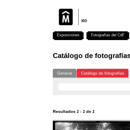
Exposiciones
Fotografías del CdF
Catálogo de fotografía
General
Catálogo de fotografías
Resultados
1
-
1
de
1