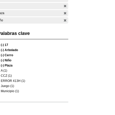
aza
ño
alabras clave
(-)
17
(-)
Arbolado
(-)
Cerro
(-)
Niño
(-)
Plaza
A (1)
CCZ (1)
ERROR 413H (1)
Juego (1)
Municipio (1)