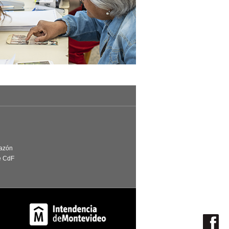
Razón
e CdF