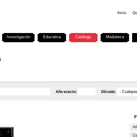
Inicio
Qu
Investigación
Educativa
Catálogo
Mediateca
s
Año exacto:
Década:
F
Ar
Ce