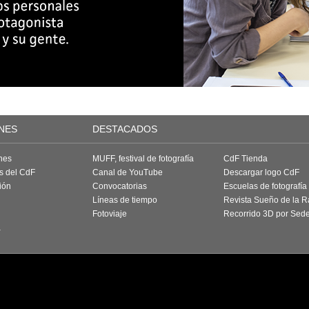
NES
DESTACADOS
nes
MUFF, festival de fotografía
CdF Tienda
as del CdF
Canal de YouTube
Descargar logo CdF
ión
Convocatorias
Escuelas de fotografía
Líneas de tiempo
Revista Sueño de la 
Fotoviaje
Recorrido 3D por Sed
a