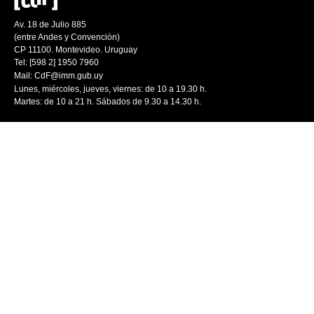
Av. 18 de Julio 885
(entre Andes y Convención)
CP 11100. Montevideo. Uruguay
Tel: [598 2] 1950 7960
Mail:
CdF@imm.gub.uy
Lunes, miércoles, jueves, viernes: de 10 a 19.30 h.
Martes: de 10 a 21 h. Sábados de 9.30 a 14.30 h.