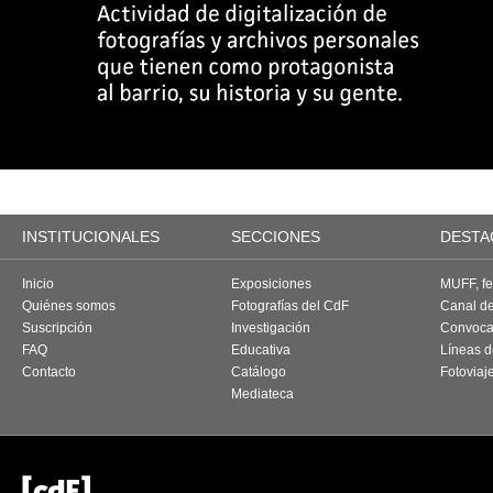
INSTITUCIONALES
SECCIONES
DESTA
Inicio
Exposiciones
MUFF, fes
Quiénes somos
Fotografías del CdF
Canal d
Suscripción
Investigación
Convoca
FAQ
Educativa
Líneas d
Contacto
Catálogo
Fotoviaj
Mediateca