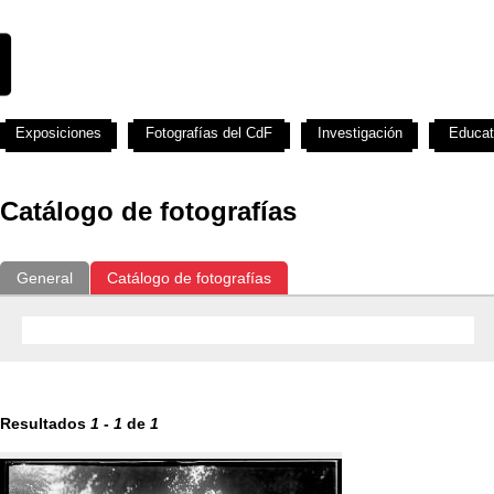
Exposiciones
Fotografías del CdF
Investigación
Educat
Catálogo de fotografías
General
Catálogo de fotografías
Resultados
1
-
1
de
1