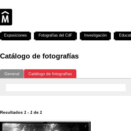
Exposiciones
Fotografías del CdF
Investigación
Educat
Catálogo de fotografías
General
Catálogo de fotografías
Resultados
1
-
1
de
1