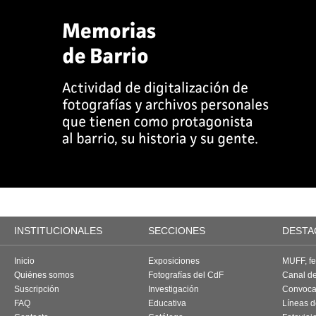
INSTITUCIONALES
SECCIONES
DESTA
Inicio
Exposiciones
MUFF, fes
Quiénes somos
Fotografías del CdF
Canal d
Suscripción
Investigación
Convoca
FAQ
Educativa
Líneas d