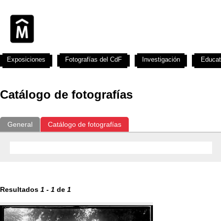
Exposiciones
Fotografías del CdF
Investigación
Educat
Catálogo de fotografías
General
Catálogo de fotografías
Resultados
1
-
1
de
1