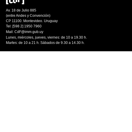
Av. 18 de Julio 885
(entre Andes y Convención)
CP 11100. Montevideo. Uruguay
Tel: [598 2] 1950 7960
Mail:
CdF@imm.gub.uy
Lunes, miércoles, jueves, viernes: de 10 a 19.30 h.
Martes: de 10 a 21 h. Sábados de 9.30 a 14.30 h.