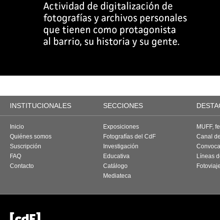
INSTITUCIONALES
SECCIONES
DESTA
Inicio
Exposiciones
MUFF, fes
Quiénes somos
Fotografías del CdF
Canal d
Suscripción
Investigación
Convoca
FAQ
Educativa
Líneas d
Contacto
Catálogo
Fotoviaj
Mediateca