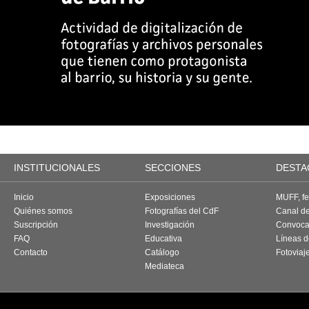
INSTITUCIONALES
SECCIONES
DESTA
Inicio
Exposiciones
MUFF, fes
Quiénes somos
Fotografías del CdF
Canal d
Suscripción
Investigación
Convoca
FAQ
Educativa
Líneas d
Contacto
Catálogo
Fotoviaj
Mediateca