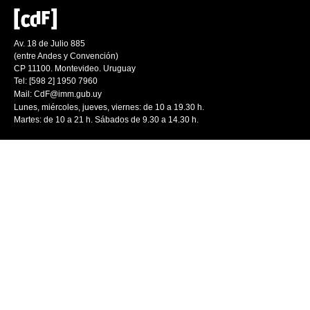
Av. 18 de Julio 885
(entre Andes y Convención)
CP 11100. Montevideo. Uruguay
Tel: [598 2] 1950 7960
Mail:
CdF@imm.gub.uy
Lunes, miércoles, jueves, viernes: de 10 a 19.30 h.
Martes: de 10 a 21 h. Sábados de 9.30 a 14.30 h.