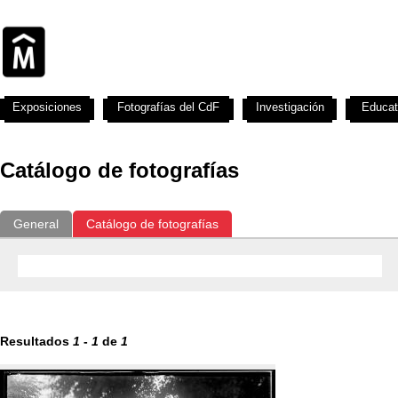
Exposiciones
Fotografías del CdF
Investigación
Educat
Catálogo de fotografías
General
Catálogo de fotografías
Resultados
1
-
1
de
1