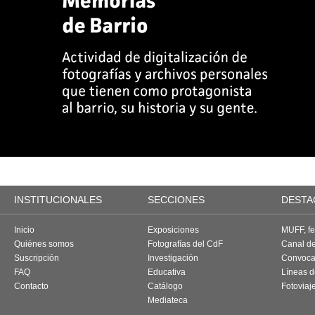
INSTITUCIONALES
SECCIONES
DESTA
Inicio
Exposiciones
MUFF, fes
Quiénes somos
Fotografías del CdF
Canal d
Suscripción
Investigación
Convoca
FAQ
Educativa
Líneas d
Contacto
Catálogo
Fotoviaj
Mediateca