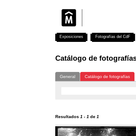
Exposiciones
Fotografías del CdF
Catálogo de fotografía
General
Catálogo de fotografías
Resultados
1
-
1
de
1