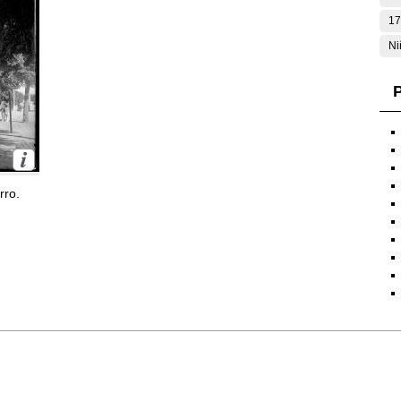
17
Ni
P
rro.