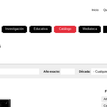
Inicio
Qu
Investigación
Educativa
Catálogo
Mediateca
s
Año exacto:
Década:
F
Ar
Ce