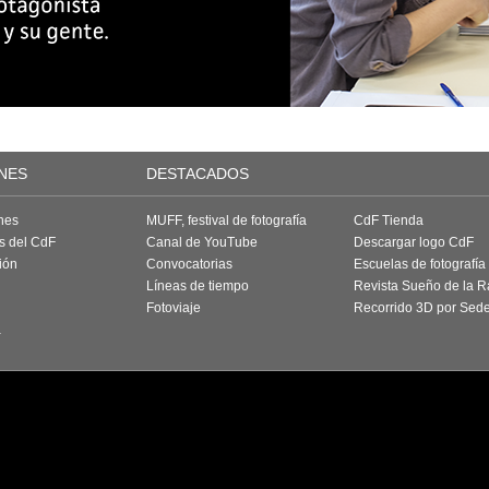
NES
DESTACADOS
nes
MUFF, festival de fotografía
CdF Tienda
as del CdF
Canal de YouTube
Descargar logo CdF
ión
Convocatorias
Escuelas de fotografía
Líneas de tiempo
Revista Sueño de la 
Fotoviaje
Recorrido 3D por Sed
a