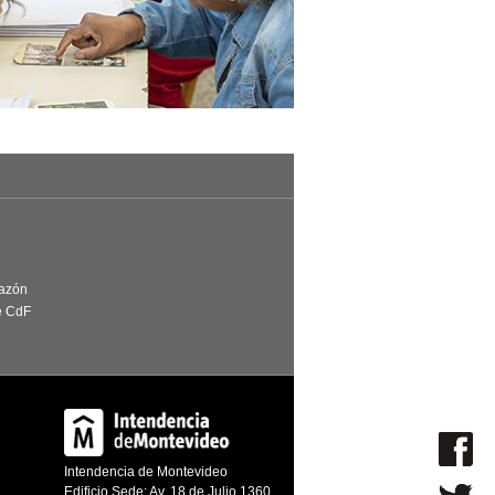
Razón
e CdF
Intendencia de Montevideo
Edificio Sede: Av. 18 de Julio 1360