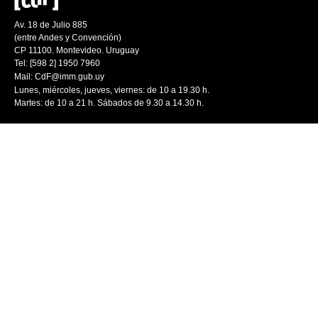
Av. 18 de Julio 885
(entre Andes y Convención)
CP 11100. Montevideo. Uruguay
Tel: [598 2] 1950 7960
Mail:
CdF@imm.gub.uy
Lunes, miércoles, jueves, viernes: de 10 a 19.30 h.
Martes: de 10 a 21 h. Sábados de 9.30 a 14.30 h.