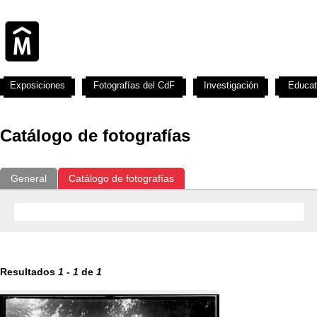
Exposiciones
Fotografías del CdF
Investigación
Educat
Catálogo de fotografías
General
Catálogo de fotografías
Resultados
1
-
1
de
1