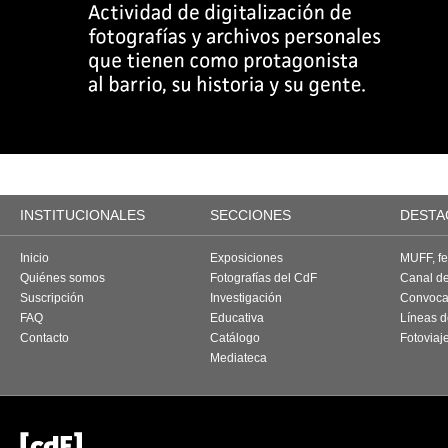
INSTITUCIONALES
SECCIONES
DESTA
Inicio
Exposiciones
MUFF, fes
Quiénes somos
Fotografías del CdF
Canal d
Suscripción
Investigación
Convoca
FAQ
Educativa
Líneas d
Contacto
Catálogo
Fotoviaj
Mediateca