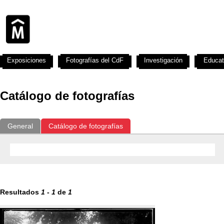
Exposiciones
Fotografías del CdF
Investigación
Educat
Catálogo de fotografías
General
Catálogo de fotografías
Resultados
1
-
1
de
1