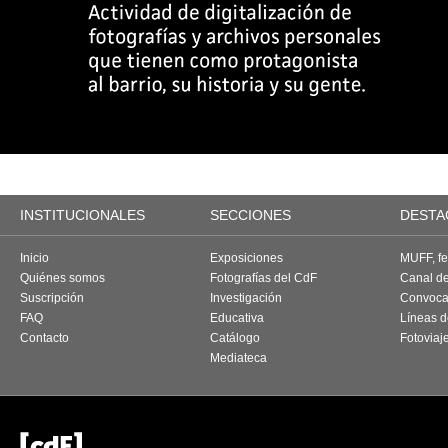
INSTITUCIONALES
SECCIONES
DESTA
Inicio
Exposiciones
MUFF, fes
Quiénes somos
Fotografías del CdF
Canal d
Suscripción
Investigación
Convoca
FAQ
Educativa
Líneas d
Contacto
Catálogo
Fotoviaj
Mediateca