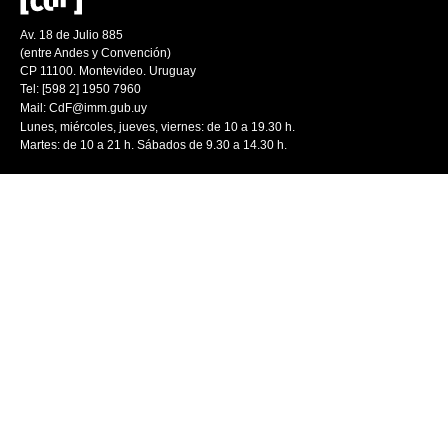
Av. 18 de Julio 885
(entre Andes y Convención)
CP 11100. Montevideo. Uruguay
Tel: [598 2] 1950 7960
Mail:
CdF@imm.gub.uy
Lunes, miércoles, jueves, viernes: de 10 a 19.30 h.
Martes: de 10 a 21 h. Sábados de 9.30 a 14.30 h.