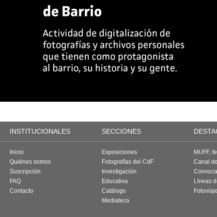
INSTITUCIONALES
SECCIONES
DESTA
Inicio
Exposiciones
MUFF, fes
Quiénes somos
Fotografías del CdF
Canal d
Suscripción
Investigación
Convoca
FAQ
Educativa
Líneas d
Contacto
Catálogo
Fotoviaj
Mediateca