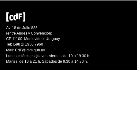
Av. 18 de Julio 885
(entre Andes y Convención)
CP 11100. Montevideo. Uruguay
Tel: [598 2] 1950 7960
Mail:
CdF@imm.gub.uy
Lunes, miércoles, jueves, viernes: de 10 a 19.30 h.
Martes: de 10 a 21 h. Sábados de 9.30 a 14.30 h.