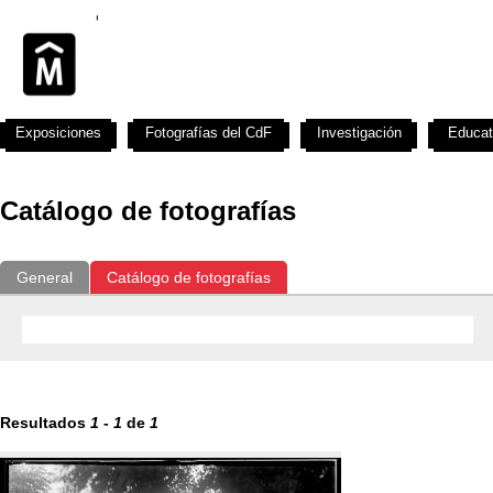
Exposiciones
Fotografías del CdF
Investigación
Educat
Catálogo de fotografías
General
Catálogo de fotografías
Resultados
1
-
1
de
1