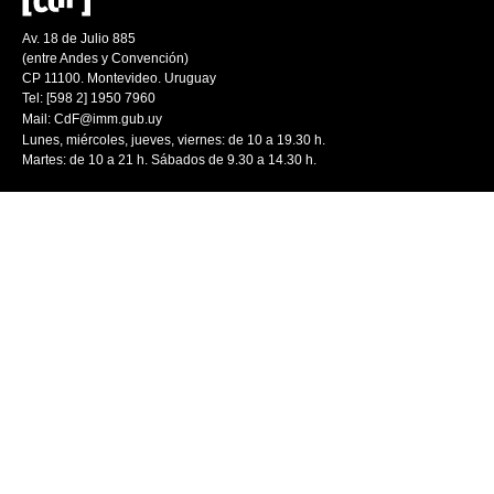
Av. 18 de Julio 885
(entre Andes y Convención)
CP 11100. Montevideo. Uruguay
Tel: [598 2] 1950 7960
Mail:
CdF@imm.gub.uy
Lunes, miércoles, jueves, viernes: de 10 a 19.30 h.
Martes: de 10 a 21 h. Sábados de 9.30 a 14.30 h.