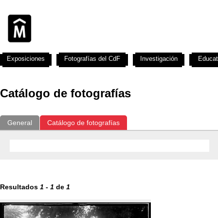
Exposiciones
Fotografías del CdF
Investigación
Educat
Catálogo de fotografías
General
Catálogo de fotografías
Resultados
1
-
1
de
1