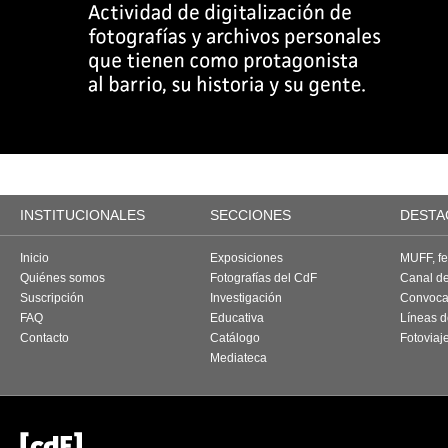
INSTITUCIONALES
SECCIONES
DESTA
Inicio
Exposiciones
MUFF, fes
Quiénes somos
Fotografías del CdF
Canal d
Suscripción
Investigación
Convoca
FAQ
Educativa
Líneas d
Contacto
Catálogo
Fotoviaj
Mediateca