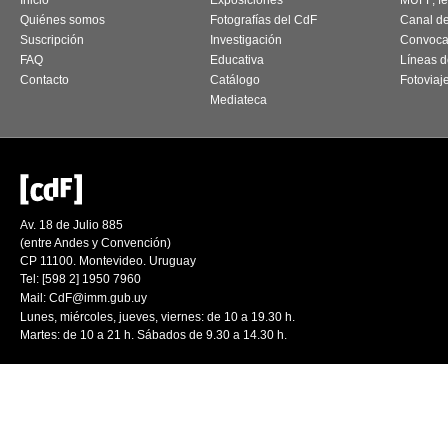
Inicio
Exposiciones
MUFF, fes
Quiénes somos
Fotografías del CdF
Canal d
Suscripción
Investigación
Convoca
FAQ
Educativa
Líneas d
Contacto
Catálogo
Fotoviaj
Mediateca
Av. 18 de Julio 885
(entre Andes y Convención)
CP 11100. Montevideo. Uruguay
Tel: [598 2] 1950 7960
Mail:
CdF@imm.gub.uy
Lunes, miércoles, jueves, viernes: de 10 a 19.30 h.
Martes: de 10 a 21 h. Sábados de 9.30 a 14.30 h.