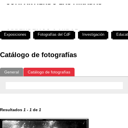
Exposiciones
Fotografías del CdF
Investigación
Educat
Catálogo de fotografías
General
Catálogo de fotografías
Resultados
1
-
1
de
1