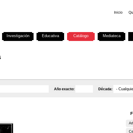
Inicio
Qu
Investigación
Educativa
Catálogo
Mediateca
s
Año exacto:
Década:
F
Ar
Ce