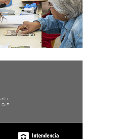
Razón
e CdF