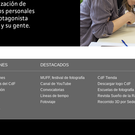
NES
DESTACADOS
nes
MUFF, festival de fotografía
CdF Tienda
as del CdF
Canal de YouTube
Descargar logo CdF
ión
Convocatorias
Escuelas de fotografía
Líneas de tiempo
Revista Sueño de la 
Fotoviaje
Recorrido 3D por Sed
a