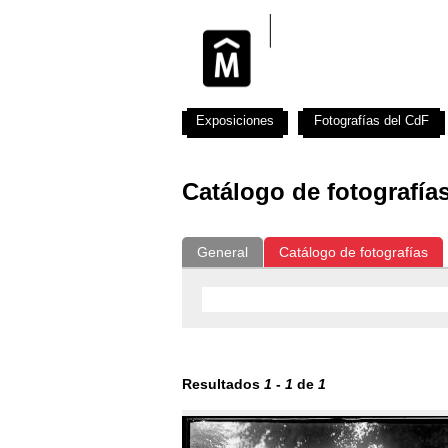
Exposiciones
Fotografías del CdF
Catálogo de fotografía
General
Catálogo de fotografías
Resultados
1
-
1
de
1