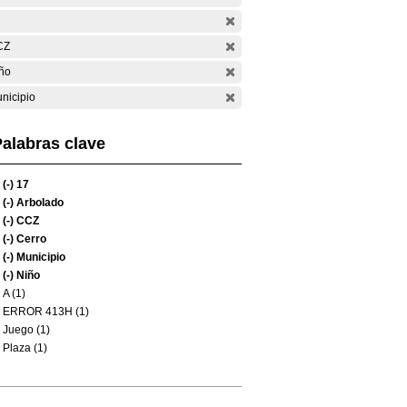
CZ
ño
nicipio
alabras clave
(-)
17
(-)
Arbolado
(-)
CCZ
(-)
Cerro
(-)
Municipio
(-)
Niño
A (1)
ERROR 413H (1)
Juego (1)
Plaza (1)