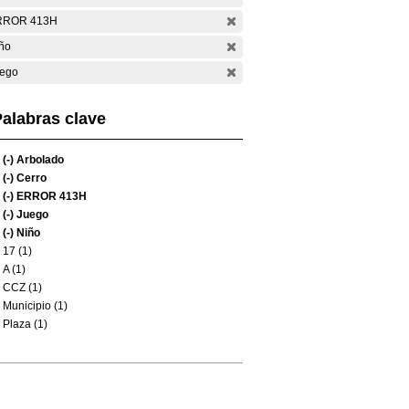
RROR 413H
ño
ego
alabras clave
(-)
Arbolado
(-)
Cerro
(-)
ERROR 413H
(-)
Juego
(-)
Niño
17 (1)
A (1)
CCZ (1)
Municipio (1)
Plaza (1)