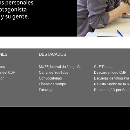
NES
DESTACADOS
nes
MUFF, festival de fotografía
CdF Tienda
as del CdF
Canal de YouTube
Descargar logo CdF
ión
Convocatorias
Escuelas de fotografía
Líneas de tiempo
Revista Sueño de la 
Fotoviaje
Recorrido 3D por Sed
a