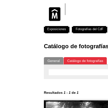
Exposiciones
Fotografías del CdF
Catálogo de fotografía
General
Catálogo de fotografías
Resultados
1
-
1
de
1