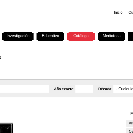
Inicio
Qu
Investigación
Educativa
Catálogo
Mediateca
s
Año exacto:
Década:
F
Ar
Ce