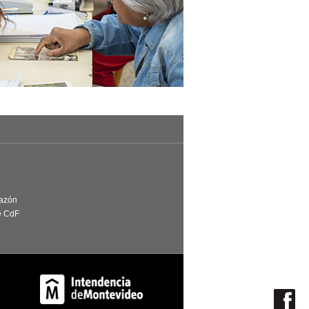
Razón
e CdF