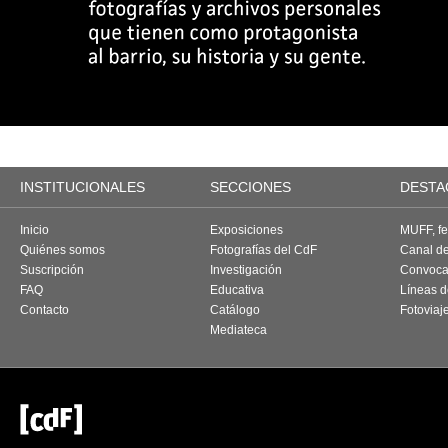
INSTITUCIONALES
SECCIONES
DESTA
Inicio
Exposiciones
MUFF, fes
Quiénes somos
Fotografías del CdF
Canal d
Suscripción
Investigación
Convoca
FAQ
Educativa
Líneas d
Contacto
Catálogo
Fotoviaj
Mediateca