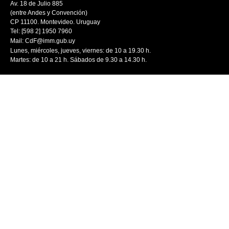
Av. 18 de Julio 885
(entre Andes y Convención)
CP 11100. Montevideo. Uruguay
Tel: [598 2] 1950 7960
Mail:
CdF@imm.gub.uy
Lunes, miércoles, jueves, viernes: de 10 a 19.30 h.
Martes: de 10 a 21 h. Sábados de 9.30 a 14.30 h.