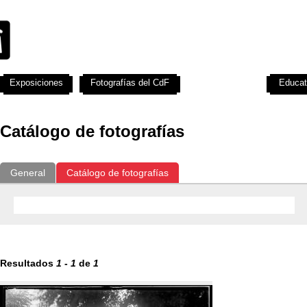
Exposiciones
Fotografías del CdF
Investigación
Educat
Catálogo de fotografías
General
Catálogo de fotografías
Resultados
1
-
1
de
1