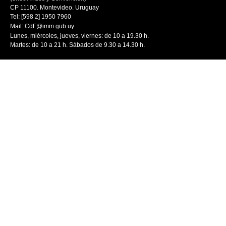
CP 11100. Montevideo. Uruguay
Tel: [598 2] 1950 7960
Mail:
CdF@imm.gub.uy
Lunes, miércoles, jueves, viernes: de 10 a 19.30 h.
Martes: de 10 a 21 h. Sábados de 9.30 a 14.30 h.