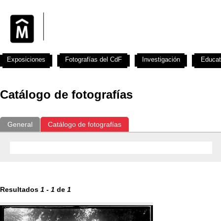
Exposiciones
Fotografías del CdF
Investigación
Educat
Catálogo de fotografías
General
Catálogo de fotografías
Resultados
1
-
1
de
1