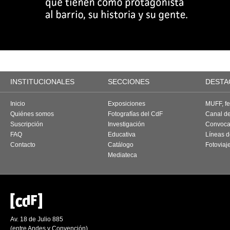
INSTITUCIONALES
SECCIONES
DESTA
Inicio
Exposiciones
MUFF, fes
Quiénes somos
Fotografías del CdF
Canal d
Suscripción
Investigación
Convoca
FAQ
Educativa
Líneas d
Contacto
Catálogo
Fotoviaj
Mediateca
Av. 18 de Julio 885
(entre Andes y Convención)