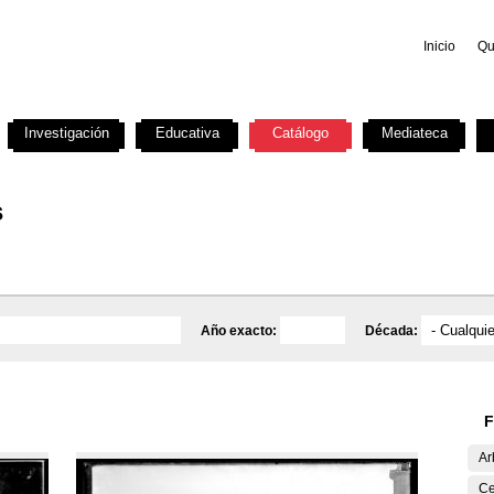
Inicio
Qu
Investigación
Educativa
Catálogo
Mediateca
s
Año exacto:
Década:
F
Ar
Ce