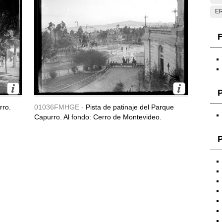
E
F
rro.
01036FMHGE -
Pista de patinaje del Parque
Capurro. Al fondo: Cerro de Montevideo.
P