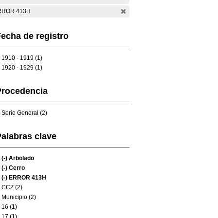
RROR 413H
echa de registro
1910 - 1919 (1)
1920 - 1929 (1)
Procedencia
Serie General (2)
alabras clave
(-)
Arbolado
(-)
Cerro
(-)
ERROR 413H
CCZ (2)
Municipio (2)
16 (1)
17 (1)