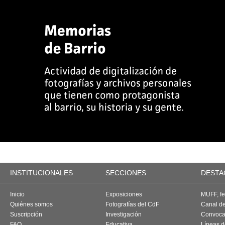
INSTITUCIONALES
SECCIONES
DESTA
Inicio
Exposiciones
MUFF, fes
Quiénes somos
Fotografías del CdF
Canal d
Suscripción
Investigación
Convoca
FAQ
Educativa
Líneas d