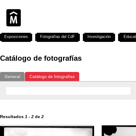
Exposiciones
Fotografías del CdF
Investigación
Educat
Catálogo de fotografías
General
Catálogo de fotografías
Resultados
1
-
2
de
2