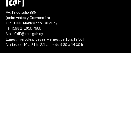
Av. 18 de Julio 885
(entre Andes y Convención)
CP 11100. Montevideo. Uruguay
Tel: [598 2] 1950 7960
Mail:
CdF@imm.gub.uy
Lunes, miércoles, jueves, viernes: de 10 a 19.30 h.
Martes: de 10 a 21 h. Sábados de 9.30 a 14.30 h.