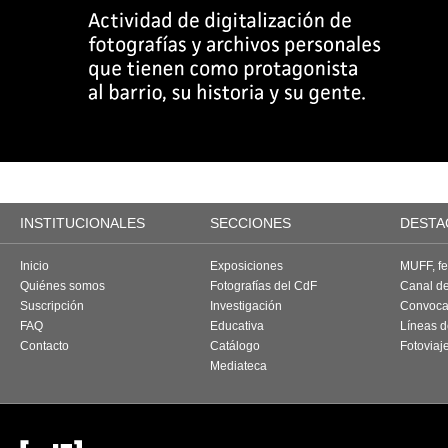
INSTITUCIONALES
SECCIONES
DESTA
Inicio
Exposiciones
MUFF, fes
Quiénes somos
Fotografías del CdF
Canal d
Suscripción
Investigación
Convoca
FAQ
Educativa
Líneas d
Contacto
Catálogo
Fotoviaj
Mediateca