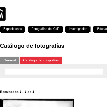
Exposiciones
Fotografías del CdF
Investigación
Educat
Catálogo de fotografías
General
Catálogo de fotografías
Resultados
1
-
1
de
1