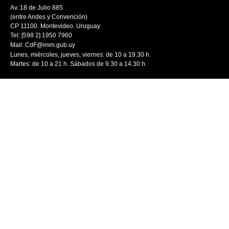
Av. 18 de Julio 885
(entre Andes y Convención)
CP 11100. Montevideo. Uruguay
Tel: [598 2] 1950 7960
Mail:
CdF@imm.gub.uy
Lunes, miércoles, jueves, viernes: de 10 a 19.30 h.
Martes: de 10 a 21 h. Sábados de 9.30 a 14.30 h.