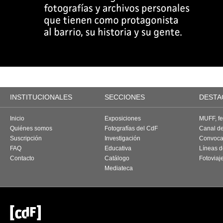
INSTITUCIONALES
SECCIONES
DESTA
Inicio
Exposiciones
MUFF, fes
Quiénes somos
Fotografías del CdF
Canal d
Suscripción
Investigación
Convoca
FAQ
Educativa
Líneas d
Contacto
Catálogo
Fotoviaj
Mediateca