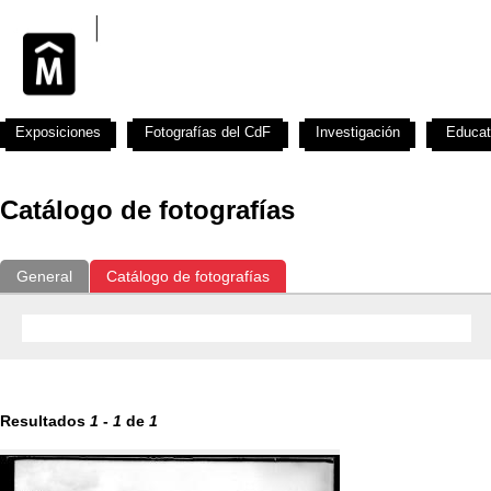
Exposiciones
Fotografías del CdF
Investigación
Educat
Catálogo de fotografías
General
Catálogo de fotografías
Resultados
1
-
1
de
1