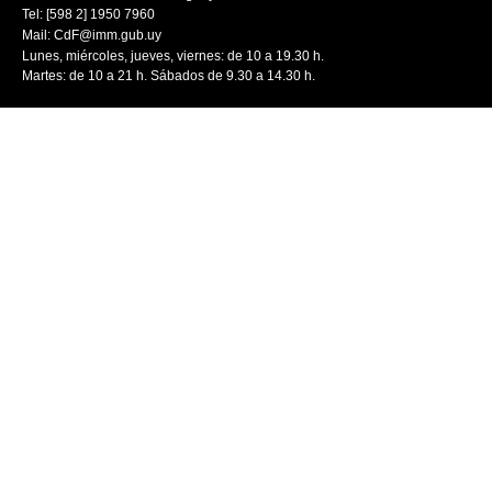
Tel: [598 2] 1950 7960
Mail:
CdF@imm.gub.uy
Lunes, miércoles, jueves, viernes: de 10 a 19.30 h.
Martes: de 10 a 21 h. Sábados de 9.30 a 14.30 h.