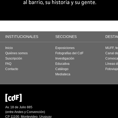
INSTITUCIONALES
SECCIONES
DESTA
Inicio
Exposiciones
MUFF, fes
Quiénes somos
Fotografías del CdF
Canal d
Suscripción
Investigación
Convoca
FAQ
Educativa
Líneas d
Contacto
Catálogo
Fotoviaj
Mediateca
Av. 18 de Julio 885
(entre Andes y Convención)
CP 11100. Montevideo. Uruguay