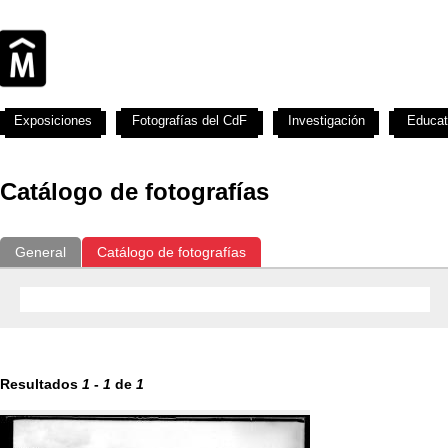
Exposiciones
Fotografías del CdF
Investigación
Educat
Catálogo de fotografías
General
Catálogo de fotografías
Resultados
1
-
1
de
1