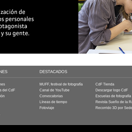
NES
DESTACADOS
nes
MUFF, festival de fotografía
CdF Tienda
as del CdF
Canal de YouTube
Descargar logo CdF
ión
Convocatorias
Escuelas de fotografía
Líneas de tiempo
Revista Sueño de la 
Fotoviaje
Recorrido 3D por Sed
a