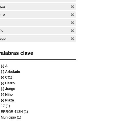
aza
rro
ño
ego
alabras clave
(-)
A
(-)
Arbolado
(-)
CCZ
(-)
Cerro
(-)
Juego
(-)
Niño
(-)
Plaza
17 (1)
ERROR 413H (1)
Municipio (1)