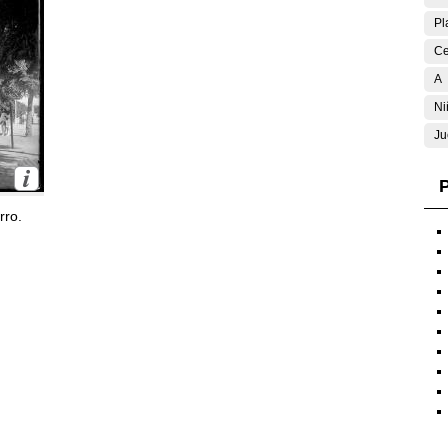
Pl
Ce
A
Ni
Ju
P
rro.