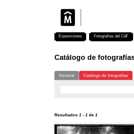
Exposiciones
Fotografías del CdF
Catálogo de fotografía
General
Catálogo de fotografías
Resultados
1
-
1
de
1