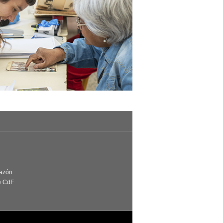
Razón
e CdF