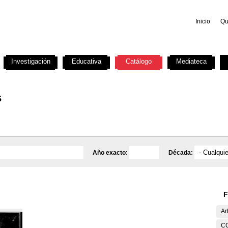
Inicio
Qu
Investigación
Educativa
Catálogo
Mediateca
s
Año exacto:
Década:
F
Ar
C