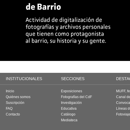
INSTITUCIONALES
SECCIONES
DESTA
Inicio
Exposiciones
MUFF, fes
Quiénes somos
Fotografías del CdF
Canal d
Suscripción
Investigación
Convoca
FAQ
Educativa
Líneas d
Contacto
Catálogo
Fotoviaj
Mediateca