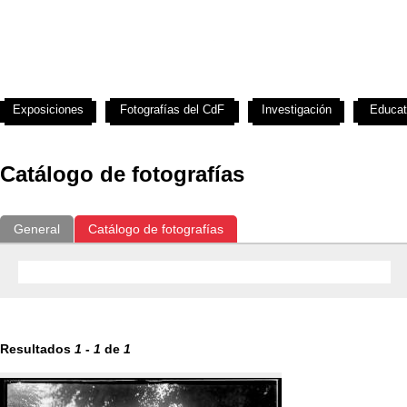
Exposiciones
Fotografías del CdF
Investigación
Educat
Catálogo de fotografías
General
Catálogo de fotografías
Resultados
1
-
1
de
1