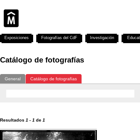
Exposiciones
Fotografías del CdF
Investigación
Educat
Catálogo de fotografías
General
Catálogo de fotografías
Resultados
1
-
1
de
1