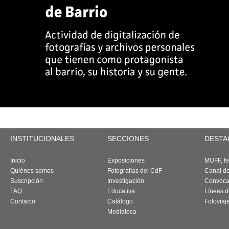
INSTITUCIONALES
SECCIONES
DESTA
Inicio
Exposiciones
MUFF, fes
Quiénes somos
Fotografías del CdF
Canal d
Suscripción
Investigación
Convoca
FAQ
Educativa
Líneas d
Contacto
Catálogo
Fotoviaj
Mediateca