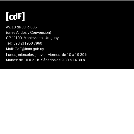
Av. 18 de Julio 885
(entre Andes y Convención)
CP 11100. Montevideo. Uruguay
Tel: [598 2] 1950 7960
Mail:
CdF@imm.gub.uy
Lunes, miércoles, jueves, viernes: de 10 a 19.30 h.
Martes: de 10 a 21 h. Sábados de 9.30 a 14.30 h.