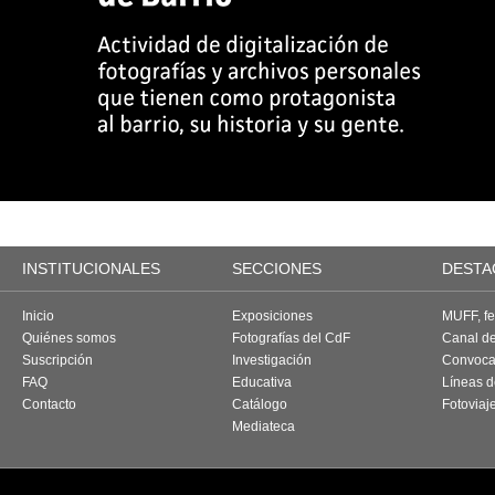
INSTITUCIONALES
SECCIONES
DESTA
Inicio
Exposiciones
MUFF, fes
Quiénes somos
Fotografías del CdF
Canal d
Suscripción
Investigación
Convoca
FAQ
Educativa
Líneas d
Contacto
Catálogo
Fotoviaj
Mediateca