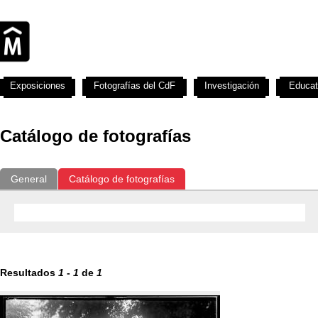
Exposiciones
Fotografías del CdF
Investigación
Educat
Catálogo de fotografías
General
Catálogo de fotografías
Resultados
1
-
1
de
1