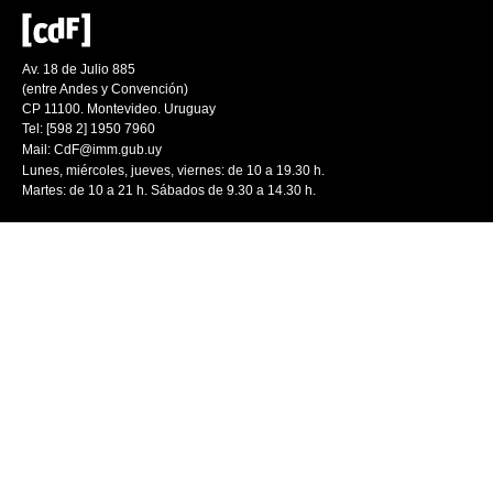
Av. 18 de Julio 885
(entre Andes y Convención)
CP 11100. Montevideo. Uruguay
Tel: [598 2] 1950 7960
Mail:
CdF@imm.gub.uy
Lunes, miércoles, jueves, viernes: de 10 a 19.30 h.
Martes: de 10 a 21 h. Sábados de 9.30 a 14.30 h.