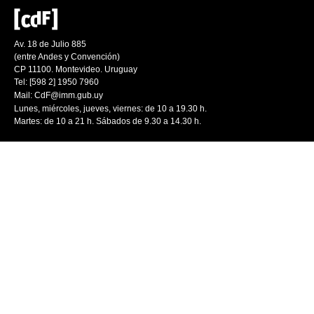
Av. 18 de Julio 885
(entre Andes y Convención)
CP 11100. Montevideo. Uruguay
Tel: [598 2] 1950 7960
Mail:
CdF@imm.gub.uy
Lunes, miércoles, jueves, viernes: de 10 a 19.30 h.
Martes: de 10 a 21 h. Sábados de 9.30 a 14.30 h.