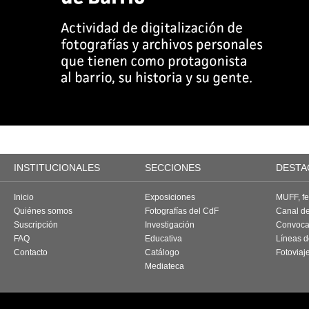
INSTITUCIONALES
SECCIONES
DESTA
Inicio
Exposiciones
MUFF, fes
Quiénes somos
Fotografías del CdF
Canal d
Suscripción
Investigación
Convoca
FAQ
Educativa
Líneas d
Contacto
Catálogo
Fotoviaj
Mediateca