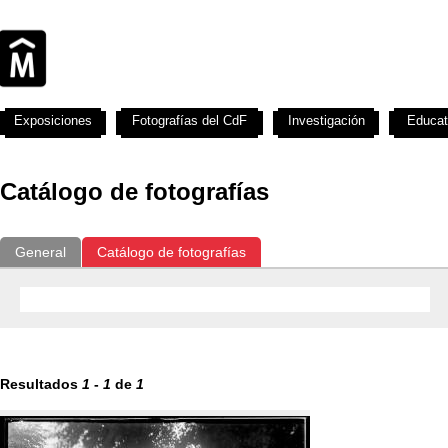
Exposiciones
Fotografías del CdF
Investigación
Educat
Catálogo de fotografías
General
Catálogo de fotografías
Resultados
1
-
1
de
1