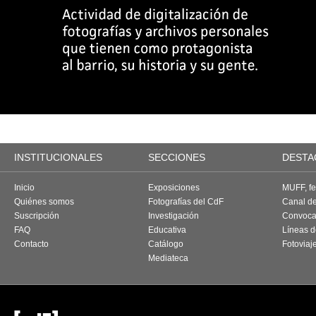
INSTITUCIONALES
SECCIONES
DESTA
Inicio
Exposiciones
MUFF, fes
Quiénes somos
Fotografías del CdF
Canal d
Suscripción
Investigación
Convoca
FAQ
Educativa
Líneas d
Contacto
Catálogo
Fotoviaj
Mediateca