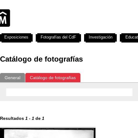
Exposiciones
Fotografías del CdF
Investigación
Educat
Catálogo de fotografías
General
Catálogo de fotografías
Resultados
1
-
1
de
1