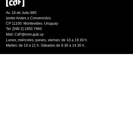
Av. 18 de Julio 885
(entre Andes y Convención)
CP 11100. Montevideo. Uruguay
Tel: [598 2] 1950 7960
Mail:
CdF@imm.gub.uy
Lunes, miércoles, jueves, viernes: de 10 a 19.30 h.
Martes: de 10 a 21 h. Sábados de 9.30 a 14.30 h.